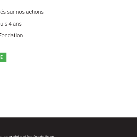
és sur nos actions
uis 4 ans
 Fondation
SE
s les projets et les fondations