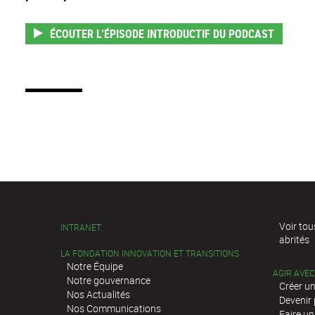
ÉCOUTER L'ÉPISODE INTRODUCTIF DU PODCAST
Voir tou
INTRANET
abrités
LA FONDATION INNOVATION ET TRANSITIONS
Notre Équipe
AGIR AVE
Notre gouvernance
Créer un
Nos Actualités
Devenir
Nos Communications
Faire un