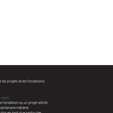
s les projets et les fondations
C NOUS
e fondation ou un projet abrité
 partenaire mécène
 don en tant que particulier