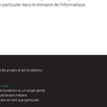
 particulier dans le domaine de l’informatique.
s les projets et les fondations
C NOUS
e fondation ou un projet abrité
 partenaire mécène
 don en tant que particulier