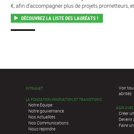
€, afin d’accompagner plus de projets prometteurs, en
DÉCOUVREZ LA LISTE DES LAURÉATS !
Voir tou
INTRANET
abrités
LA FONDATION INNOVATION ET TRANSITIONS
Notre Équipe
AGIR AVE
Notre gouvernance
Créer un
Nos Actualités
Devenir
Nos Communications
Faire un
Nous rejoindre