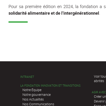
Pour sa première édition en 2024, la fondation a
solidarité alimentaire et de l’intergénérationnel
.
Voir tou
INTRANET
abrités
LA FONDATION INNOVATION ET TRANSITIONS
Notre Équipe
AGIR AVE
Notre gouvernance
Créer un
Nos Actualités
Devenir
Nos Communications
Faire un