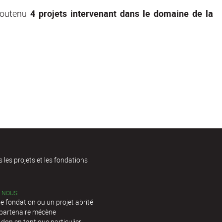
 soutenu
4 projets intervenant dans le domaine de la
s les projets et les fondations
C NOUS
e fondation ou un projet abrité
 partenaire mécène
 don en tant que particulier