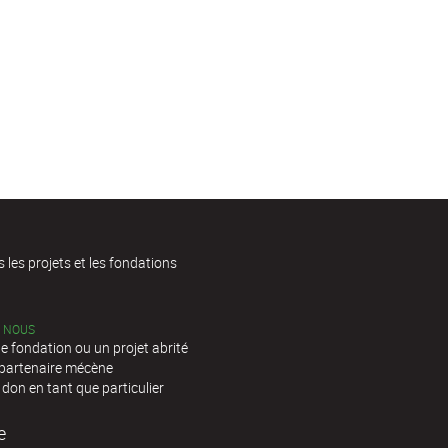
s les projets et les fondations
C NOUS
e fondation ou un projet abrité
 partenaire mécène
 don en tant que particulier
e