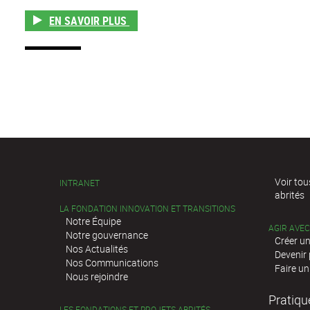
E
N SAVOIR PLUS
Voir tou
INTRANET
abrités
LA FONDATION INNOVATION ET TRANSITIONS
Notre Équipe
AGIR AVE
Notre gouvernance
Créer un
Nos Actualités
Devenir
Nos Communications
Faire un
Nous rejoindre
Pratiqu
LES FONDATIONS ET PROJETS ABRITÉS