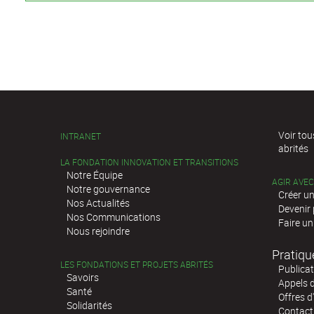
Voir tou
INTRANET
abrités
LA FONDATION INNOVATION ET TRANSITIONS
Notre Équipe
AGIR AVE
Notre gouvernance
Créer un
Nos Actualités
Devenir
Nos Communications
Faire un
Nous rejoindre
Pratiqu
LES FONDATIONS ET PROJETS ABRITÉS
Publica
Savoirs
Appels d
Santé
Offres d
Solidarités
Contact