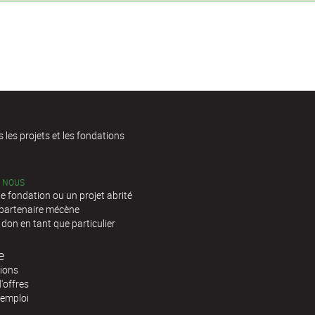
s les projets et les fondations
C NOUS
e fondation ou un projet abrité
 partenaire mécène
 don en tant que particulier
e
tions
'offres
'emploi