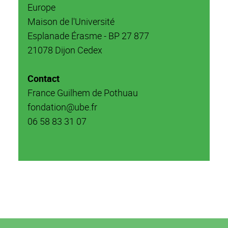
Europe
Maison de l'Université
Esplanade Érasme - BP 27 877
21078 Dijon Cedex
Contact
France Guilhem de Pothuau
fondation@ube.fr
06 58 83 31 07