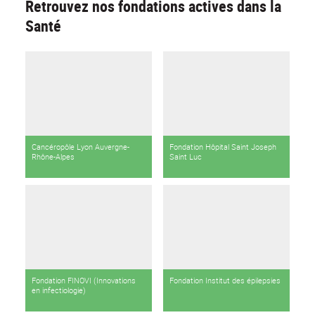
Retrouvez nos fondations actives dans la
Santé
Cancéropôle Lyon Auvergne-
Fondation Hôpital Saint Joseph
Rhône-Alpes
Saint Luc
Fondation FINOVI (Innovations
Fondation Institut des épilepsies
en infectiologie)