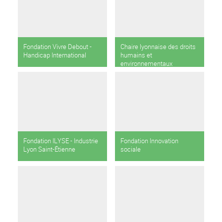
Fondation Vivre Debout -
Chaire lyonnaise des droits
Handicap International
humains et
environnementaux
Fondation ILYSE - Industrie
Fondation Innovation
Lyon Saint-Étienne
sociale